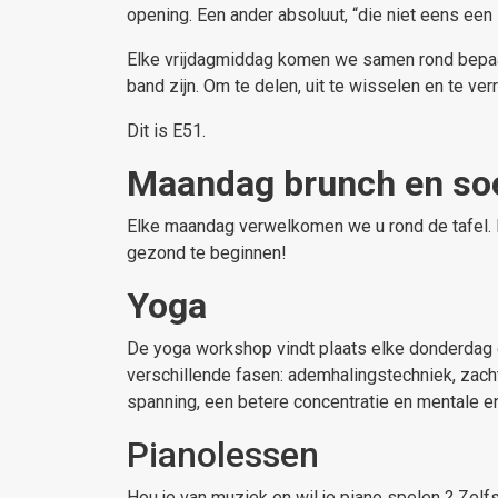
opening. Een ander absoluut, “die niet eens een 
Elke vrijdagmiddag komen we samen rond bepaald
band zijn. Om te delen, uit te wisselen en te verr
Dit is E51.
Maandag brunch en so
Elke maandag verwelkomen we u rond de tafel. 
gezond te beginnen!
Yoga
De yoga workshop vindt plaats elke donderdag o
verschillende fasen: ademhalingstechniek, zach
spanning, een betere concentratie en mentale e
Pianolessen
Hou je van muziek en wil je piano spelen ? Zelf