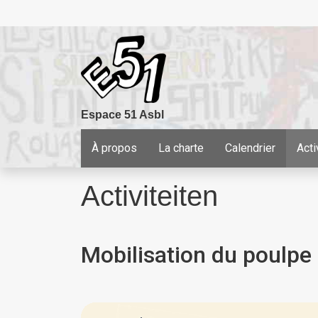
Overslaan en naar de inhoud gaan
Espace 51 Asbl
Navigation principale
À propos
La charte
Calendrier
Acti
Activiteiten
Mobilisation du poulpe