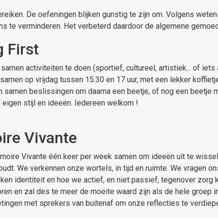
 bereiken. De oefeningen blijken gunstig te zijn om. Volgens wet
ns te verminderen. Het verbeterd daardoor de algemene gemoe
 First
n activiteiten te doen (sportief, cultureel, artistiek... of iets
en op vrijdag tussen 15.30 en 17 uur, met een lekker koffietje e
amen beslissingen om daarna een beetje, of nog een beetje me
 eigen stijl en ideeën. Iedereen welkom !
re Vivante
oire Vivante één keer per week samen om ideeën uit te wisselen
dt. We verkennen onze wortels, in tijd en ruimte. We vragen on
n identiteit en hoe we actief, en niet passief, tegenover zorg 
ren en zal des te meer de moeite waard zijn als de hele groep in
etingen met sprekers van buitenaf om onze reflecties te verdie