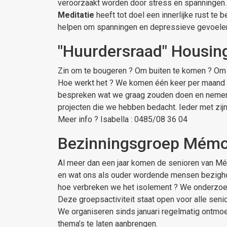
veroorzaakt worden door stress en spanningen.
Meditatie
heeft tot doel een innerlijke rust te
helpen om spanningen en depressieve gevoele
"Huurdersraad" Housing
Zin om te bougeren ? Om buiten te komen ? Om same
Hoe werkt het ? We komen één keer per maand sam
bespreken wat we graag zouden doen en nemen s
projecten die we hebben bedacht. Ieder met zijn
Meer info ? Isabella : 0485/08 36 04
Bezinningsgroep Mémoi
Al meer dan een jaar komen de senioren van Mém
en wat ons als ouder wordende mensen bezighou
hoe verbreken we het isolement ? We onderzoeke
Deze groepsactiviteit staat open voor alle senio
We organiseren sinds januari regelmatig ontmo
thema’s te laten aanbrengen.