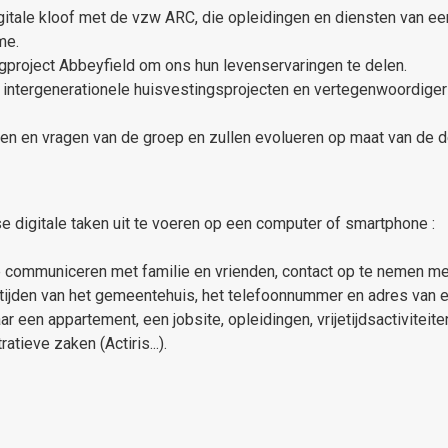
itale kloof met de vzw ARC, die opleidingen en diensten van een
me.
project Abbeyfield om ons hun levenservaringen te delen.
intergenerationele huisvestingsprojecten en vertegenwoordiger
n en vragen van de groep en zullen evolueren op maat van de 
e digitale taken uit te voeren op een computer of smartphone :
communiceren met familie en vrienden, contact op te nemen met 
ijden van het gemeentehuis, het telefoonnummer en adres van een
n appartement, een jobsite, opleidingen, vrijetijdsactiviteiten, o
ieve zaken (Actiris...).