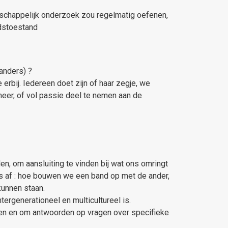
enschappelijk onderzoek zou regelmatig oefenen,
dstoestand
 anders) ?
rbij. Iedereen doet zijn of haar zegje, we
er, of vol passie deel te nemen aan de
, om aansluiting te vinden bij wat ons omringt
s af : hoe bouwen we een band op met de ander,
kunnen staan.
tergenerationeel en multicultureel is.
pen en om antwoorden op vragen over specifieke