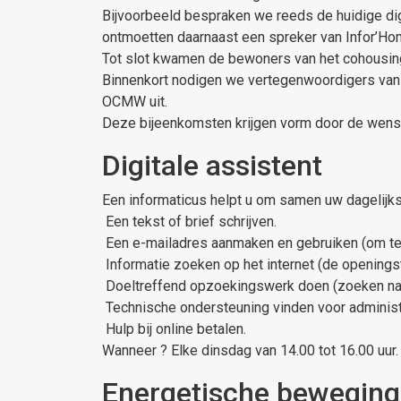
Bijvoorbeeld bespraken we reeds de huidige dig
ontmoetten daarnaast een spreker van Infor’Ho
Tot slot kwamen de bewoners van het cohousing
Binnenkort nodigen we vertegenwoordigers van 
OCMW uit.
Deze bijeenkomsten krijgen vorm door de wense
Digitale assistent
Een informaticus helpt u om samen uw dagelijks
Een tekst of brief schrijven.
Een e-mailadres aanmaken en gebruiken (om te 
Informatie zoeken op het internet (de openingst
Doeltreffend opzoekingswerk doen (zoeken naar ee
Technische ondersteuning vinden voor administrat
Hulp bij online betalen.
Wanneer ? Elke dinsdag van 14.00 tot 16.00 uur.
Energetische beweging