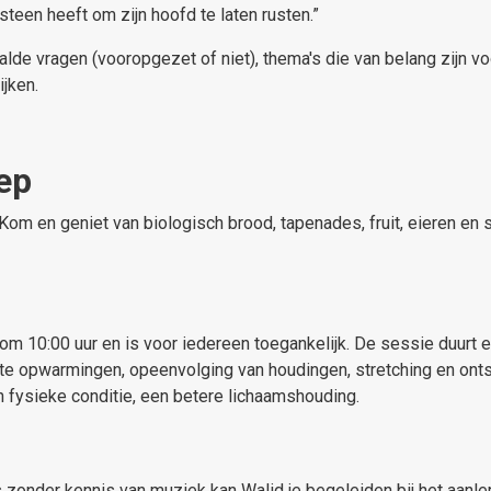
steen heeft om zijn hoofd te laten rusten.”
e vragen (vooropgezet of niet), thema's die van belang zijn v
ijken.
ep
Kom en geniet van biologisch brood, tapenades, fruit, eieren e
m 10:00 uur en is voor iedereen toegankelijk. De sessie duurt e
te opwarmingen, opeenvolging van houdingen, stretching en ontsp
n fysieke conditie, een betere lichaamshouding.
s zonder kennis van muziek kan Walid je begeleiden bij het aanle